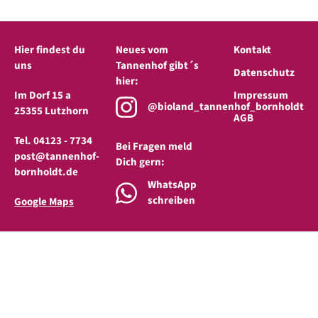
Hier findest du
Neues vom
Kontakt
uns
Tannenhof gibt´s
Datenschutz
hier:
Im Dorf 15 a
Impressum
(öffnet in neuem Tab)
@bioland_tannenhof_bornholdt
25355 Lutzhorn
AGB
Tel. 04123 - 7734
Bei Fragen meld
post@tannenhof-
Dich gern:
bornholdt.de
(öffnet in neuem Tab)
WhatsApp
schreiben
Google Maps