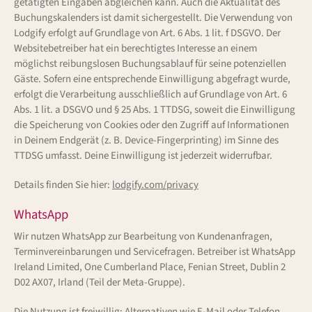
getätigten Eingaben abgleichen kann. Auch die Aktualität des
Buchungskalenders ist damit sichergestellt. Die Verwendung von
Lodgify erfolgt auf Grundlage von Art. 6 Abs. 1 lit. f DSGVO. Der
Websitebetreiber hat ein berechtigtes Interesse an einem
möglichst reibungslosen Buchungsablauf für seine potenziellen
Gäste. Sofern eine entsprechende Einwilligung abgefragt wurde,
erfolgt die Verarbeitung ausschließlich auf Grundlage von Art. 6
Abs. 1 lit. a DSGVO und § 25 Abs. 1 TTDSG, soweit die Einwilligung
die Speicherung von Cookies oder den Zugriff auf Informationen
in Deinem Endgerät (z. B. Device-Fingerprinting) im Sinne des
TTDSG umfasst. Deine Einwilligung ist jederzeit widerrufbar.
Details finden Sie hier:
lodgify.com/privacy
WhatsApp
Wir nutzen WhatsApp zur Bearbeitung von Kundenanfragen,
Terminvereinbarungen und Servicefragen. Betreiber ist WhatsApp
Ireland Limited, One Cumberland Place, Fenian Street, Dublin 2
D02 AX07, Irland (Teil der Meta-Gruppe).
Die Nutzung ist freiwillig; Alternativen wie E-Mail oder Telefon